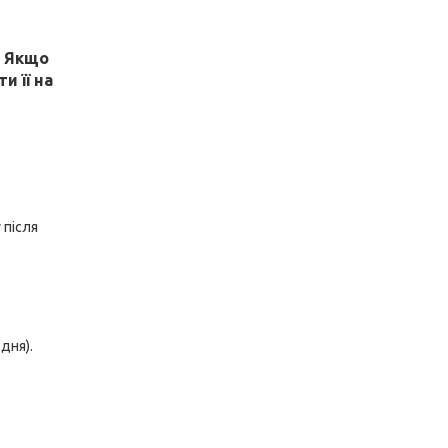
! Якщо
и її на
 після
дня).