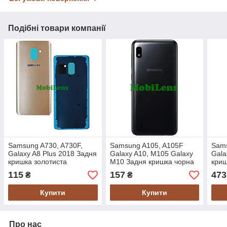
Подібні товари компанії
Samsung A730, A730F,
Samsung A105, A105F
Sams
Galaxy A8 Plus 2018 Задня
Galaxy A10, M105 Galaxy
Gala
кришка золотиста
M10 Задня кришка чорна
криш
+ скло камери
кам
115
157
473
₴
₴
Купити
Купити
Про нас