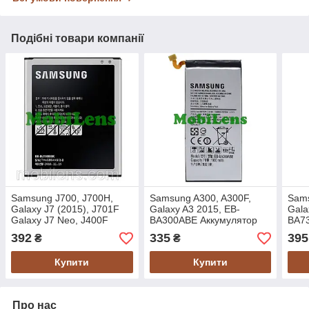
Подібні товари компанії
Samsung J700, J700H,
Samsung A300, A300F,
Sams
Galaxy J7 (2015), J701F
Galaxy A3 2015, EB-
Gala
Galaxy J7 Neo, J400F
BA300ABE Аккумулятор
BA7
Galaxy J4, EB-BJ700BBC
Original *PRC
392
335
395
₴
₴
Аккумулятор Original
Купити
Купити
Про нас