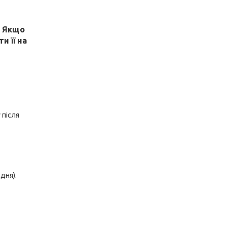
! Якщо
и її на
 після
дня).