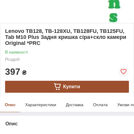
Lenovo TB128, TB-128XU, TB128FU, TB125FU,
Tab M10 Plus Задня кришка сіра+скло камери
Original *PRC
В наявності
Роздріб
397
₴
Купити
Опис
Характеристики
Доставка
Оплата
Умови п
Опис