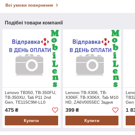
Всі умови повернення
Подібні товари компанії
Lenovo TB350, TB-350FU,
Lenovo TB-X306, TB-
Leno
TB-350XU, Tab P11 2nd
X306F, TB-X306X, Tab M10
TB32
Gen, TE115C9M-LL0
HD, ZA6V0055EC Задня
Gen
Задня кришка сіра+скло
кришка сіра+скло камери
Дисп
475
399
1 8
₴
₴
камери Original *PRC
Original *PRC
черн
Купити
Купити