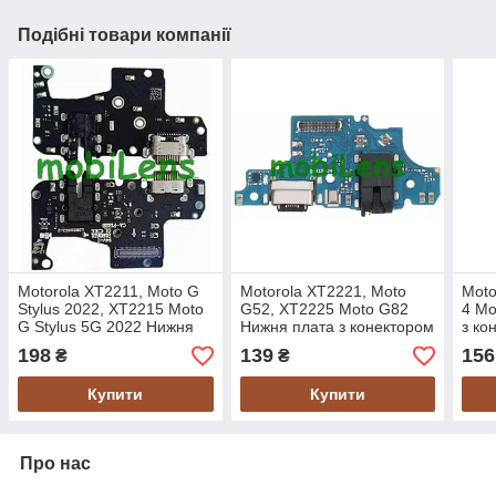
Подібні товари компанії
Motorola XT2211, Moto G
Motorola XT2221, Moto
Moto
Stylus 2022, XT2215 Moto
G52, XT2225 Moto G82
4 Mo
G Stylus 5G 2022 Нижня
Нижня плата з конектором
з ко
плата з конектором
зарядки
198
139
156
₴
₴
зарядки
Купити
Купити
Про нас