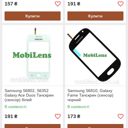
157
191
₴
₴
Купити
Купити
Samsung S6802, S6352
Samsung S6810, Galaxy
Galaxy Ace Duos Тачскрин
Fame Тачскрин (сенсор)
(сенсор) білий
чорний
В наявності
В наявності
191
173
₴
₴