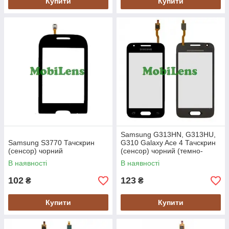
Купити
Купити
Samsung G313HN, G313HU,
Samsung S3770 Тачскрин
G310 Galaxy Ace 4 Тачскрин
(сенсор) чорний
(сенсор) чорний (темно-
сірий)
В наявності
В наявності
102
123
₴
₴
Купити
Купити